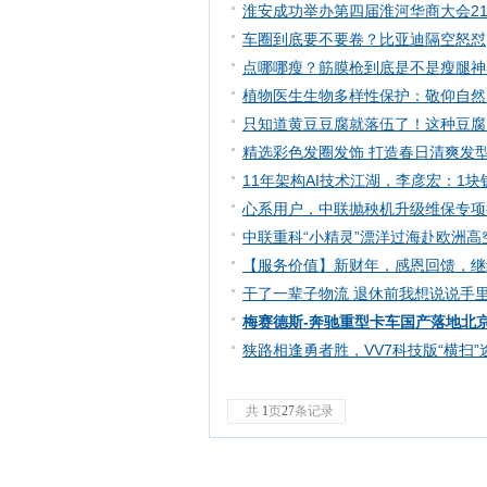
淮安成功举办第四届淮河华商大会211
车圈到底要不要卷？比亚迪隔空怒怼
点哪哪瘦？筋膜枪到底是不是瘦腿神
植物医生生物多样性保护：敬仰自然
只知道黄豆豆腐就落伍了！这种豆腐
精选彩色发圈发饰 打造春日清爽发
11年架构AI技术江湖，李彦宏：1块
心系用户，中联抛秧机升级维保专项
中联重科“小精灵”漂洋过海赴欧洲
【服务价值】新财年，感恩回馈，继续
干了一辈子物流 退休前我想说说手
梅赛德斯-奔驰重型卡车国产落地北
狭路相逢勇者胜，VV7科技版“横扫”
共
1
页
27
条记录