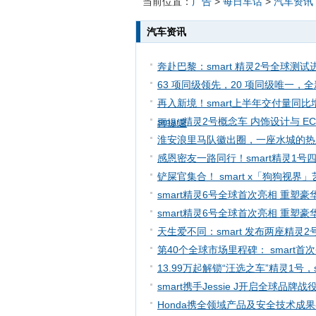
当前位置：
广告
>
每日车话
>
汽车资讯
汽车资讯
奔赴巴黎：smart 精灵2号全球测
63 项同级领先，20 项同级唯一，全新
再入新境！smart上半年交付量同
smart精灵2号概念车 内饰设计与 
再提速
淮安浪里马队徽出圈，一座水城的热
感恩密友一路同行！smart精灵1号
铲屎官集合！ smart x「狗狗视
smart精灵6号全球首次亮相 重塑
smart精灵6号全球首次亮相 重塑
天生爱不同：smart 发布两座精灵
第40个全球市场里程碑： smart
13.99万起解锁“汪选之车”精灵1号
smart携手Jessie J开启全球品牌战
Honda携全领域产品及安全技术成