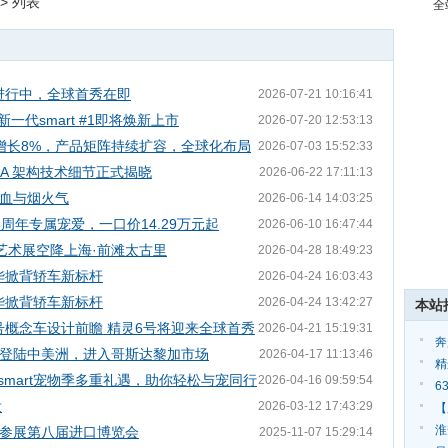
> 列表
全
试进行中，全球首秀在即
2026-07-21 10:16:41
一代smart #1即将焕新上市
2026-07-20 12:53:13
比增长8%，产品矩阵持续扩容，全球化布局
2026-07-03 15:52:33
ECA 架构技术细节正式揭晓
2026-06-22 17:11:13
血与烟火气
2026-06-14 14:03:25
四周年专属宠爱，一口价14.29万元起
2026-06-10 16:47:44
界」艺术展空降上海·前滩太古里
2026-04-28 18:49:23
豪华掀背轿车新标杆
2026-04-24 16:03:43
豪华掀背轿车新标杆
2026-04-24 13:42:27
本站
2号概念车设计前瞻 精灵6号将迎来全球首秀
2026-04-21 15:19:31
奔
首次登陆中美洲，进入哥斯达黎加市场
2026-04-17 11:13:46
球
精
，smart宠物季多重礼遇，助你轻松与宠同行
2026-04-16 09:59:54
6
役
2026-03-12 17:43:29
s
【
行
淮
果参展第八届进口博览会
2025-11-07 15:29:14