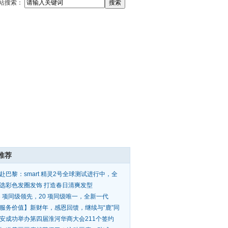
站搜索：
推荐
赴巴黎：smart 精灵2号全球测试进行中，全
首秀在
选彩色发圈发饰 打造春日清爽发型
3 项同级领先，20 项同级唯一，全新一代
mart #1即将
服务价值】新财年，感恩回馈，继续与“鹿”同
安成功举办第四届淮河华商大会211个签约