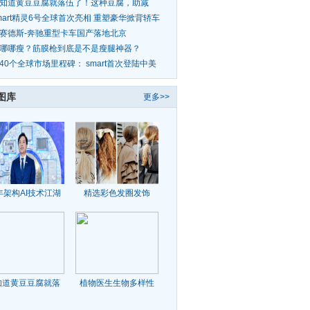
目 总投资
知道黄豆豆腐就落伍了！这种豆腐，助减
、防三高，
mart精灵6号全球首次亮相 重塑豪华掀背轿车
标杆
赛德斯-奔驰重型卡车国产落地北京
哪哪瘦？筋膜枪到底是不是瘦腿神器？
40个全球市场里程碑： smart首次登陆中美
，进入
图库
更多>>
年架构AI技术江湖
精选彩色发圈发饰
知道黄豆豆腐就落
植物医生生物多样性