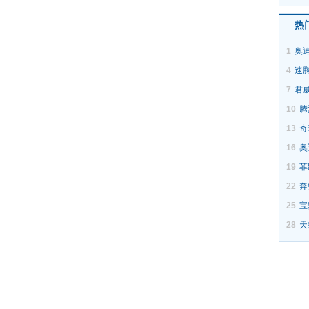
热
1
奥迪
4
速
7
君
10
腾
13
奇
16
奥
19
菲
22
奔
25
宝
28
天