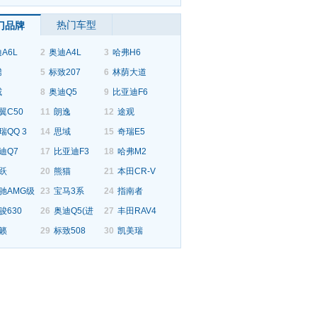
热门车型
门品牌
A6L
2
奥迪A4L
3
哈弗H6
腾
5
标致207
6
林荫大道
威
8
奥迪Q5
9
比亚迪F6
翼C50
11
朗逸
12
途观
瑞QQ 3
14
思域
15
奇瑞E5
迪Q7
17
比亚迪F3
18
哈弗M2
跃
20
熊猫
21
本田CR-V
驰AMG级
23
宝马3系
24
指南者
骏630
26
奥迪Q5(进
27
丰田RAV4
籁
29
标致508
30
凯美瑞